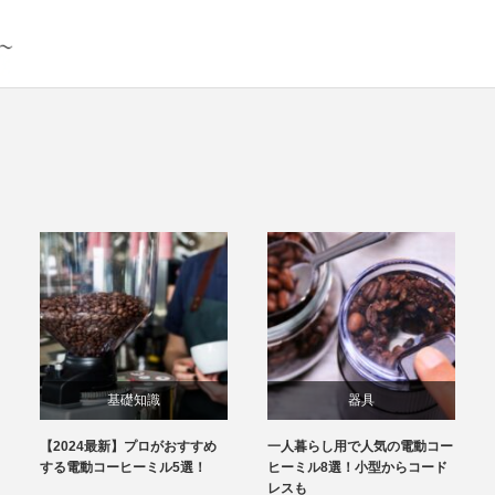
基礎知識
器具
【2024最新】プロがおすすめ
一人暮らし用で人気の電動コー
基礎知識
する電動コーヒーミル5選！
ヒーミル8選！小型からコード
レスも