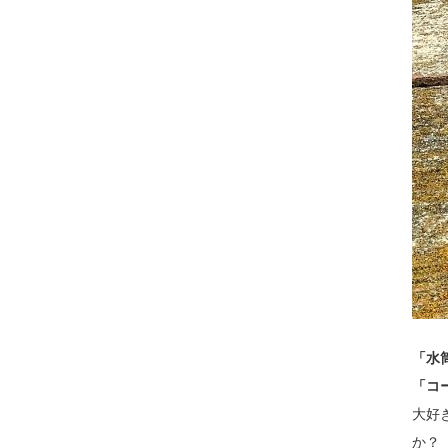
「水
「コ
大好
か？