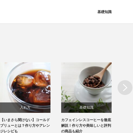
基礎知識
Next
入れ方
基礎知識
【いまさら聞けない】コールド
カフェインレスコーヒーを徹底
【20
基礎知識
ブリューとは？作り方やアレン
解説！作り方や美味しいと評判
ヒー完
ジレシピも
の商品も紹介
の比較