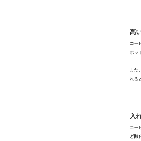
高
コー
ホッ
また
れる
入
コー
ど酸