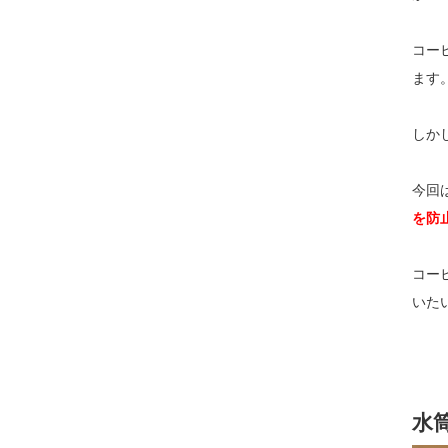
コー
ます
しか
今回
を防
コー
いた
水