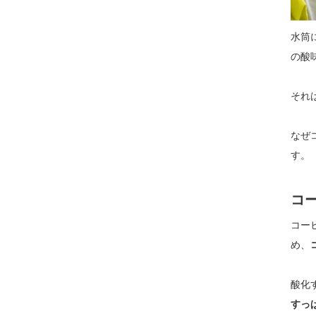
水筒
の酸
それ
なぜ
す。
コ
コー
め、
酸化
すっ