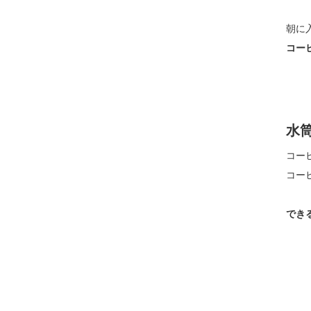
朝に
コー
水
コー
コー
でき