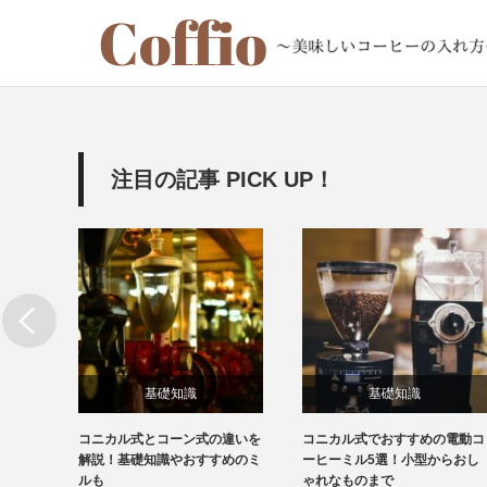
注目の記事 PICK UP！
基礎知識
基礎知識
前の由
コニカル式とコーン式の違いを
コニカル式でおすすめの電動コ
やアレ
解説！基礎知識やおすすめのミ
ーヒーミル5選！小型からおし
ルも
ゃれなものまで