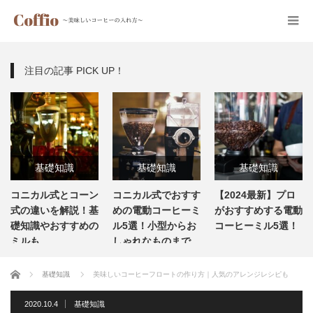
注目の記事 PICK UP！
識
基礎知識
基礎知識
器具
とコーン
コニカル式でおすす
【2024最新】プロ
一人暮らし用
基礎知識
解説！基
めの電動コーヒーミ
がおすすめする電動
の電動コーヒ
すすめの
ル5選！小型からお
コーヒーミル5選！
8選！小型から
しゃれなものまで
ドレスも
ホーム
基礎知識
美味しいコーヒーフロートの作り方｜人気のアレンジレシピも
2020.10.4
基礎知識