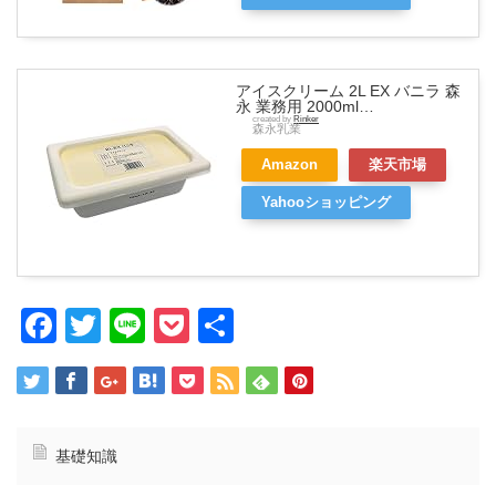
アイスクリーム 2L EX バニラ 森
永 業務用 2000ml…
created by
Rinker
森永乳業
Amazon
楽天市場
Yahooショッピング
Facebook
Twitter
Line
Pocket
共
有
基礎知識