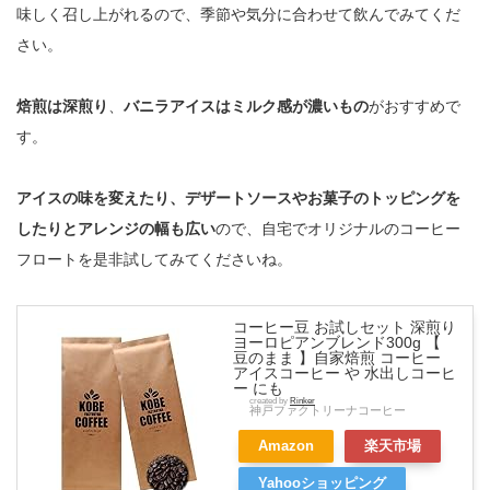
味しく召し上がれるので、季節や気分に合わせて飲んでみてくだ
さい。
焙煎は深煎り
、
バニラアイスはミルク感が濃いもの
がおすすめで
す。
アイスの味を変えたり、デザートソースやお菓子のトッピングを
したりとアレンジの幅も広い
ので、自宅でオリジナルのコーヒー
フロートを是非試してみてくださいね。
コーヒー豆 お試しセット 深煎り
ヨーロピアンブレンド300g 【
豆のまま 】自家焙煎 コーヒー
アイスコーヒー や 水出しコーヒ
ー にも
created by
Rinker
神戸ファクトリーナコーヒー
Amazon
楽天市場
Yahooショッピング